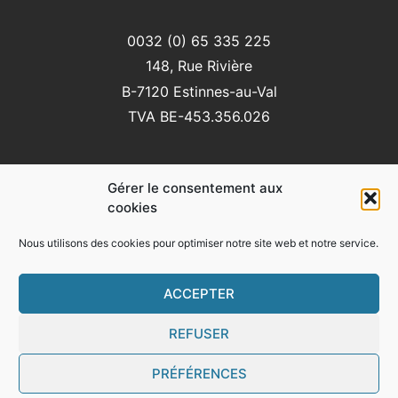
0032 (0) 65 335 225
148, Rue Rivière
B-7120 Estinnes-au-Val
TVA BE-453.356.026
Gérer le consentement aux
Vous pouvez nous suivre sur:
cookies
Nous utilisons des cookies pour optimiser notre site web et notre service.
ACCEPTER
REFUSER
© Marchetti srl –
Conditions générales d’utilisation
–
Protection des données
PRÉFÉRENCES