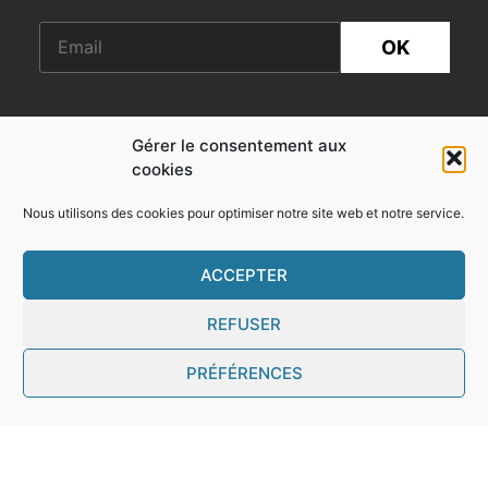
OK
0032 (0) 65 335 225
Gérer le consentement aux
cookies
148, Rue Rivière
B-7120 Estinnes-au-Val
Nous utilisons des cookies pour optimiser notre site web et notre service.
TVA BE-453.356.026
ACCEPTER
REFUSER
Vous pouvez nous suivre sur:
PRÉFÉRENCES