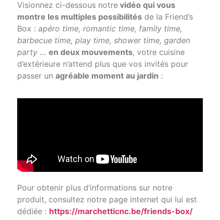
Visionnez ci-dessous notre
vidéo qui vous
montre les multiples possibilités
de la Friend’s
Box :
apéro time, romantic time, family time,
barbecue time, play time, shower time, garden
party …
en deux mouvements
, votre cuisine
d’extérieure n’attend plus que vos invités pour
passer un
agréable moment au jardin
:
Pour obtenir plus d’informations sur notre
produit, consultez notre page internet qui lui est
dédiée :
https://marchetticnc.be/friends-box/