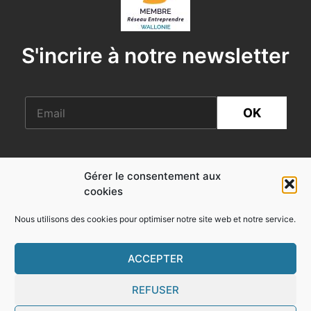
S'incrire à notre newsletter
OK
0032 (0) 65 335 225
Gérer le consentement aux
cookies
148, Rue Rivière
B-7120 Estinnes-au-Val
Nous utilisons des cookies pour optimiser notre site web et notre service.
TVA BE-453.356.026
ACCEPTER
REFUSER
Vous pouvez nous suivre sur: